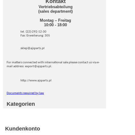
Kontakt
Vertriebsabteilung
(sales department)
Montag – Freitag
10:00 - 18:00
tel. (22)-292-12-30
Fax: Erweiterung: 305
sklep@ajsparts.pl
For matters connected with international sale please contact us via e-
mail address: export@ajsparts.pl.
http://www.ajsparts.pl
Documents required by law
Kategorien
Kundenkonto