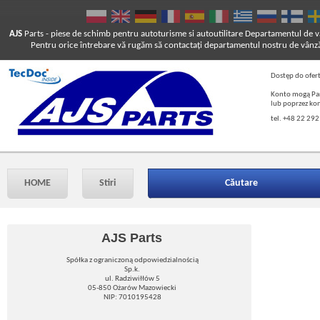
AJS
Parts
- piese de schimb pentru autoturisme si autoutilitare
Departamentul de vâ
Pentru orice întrebare vă rugăm să contactaţi departamentul nostru de vânză
Dostęp do ofer
Konto mogą Pań
lub poprzez ko
tel. +48 22 292
HOME
Stiri
Căutare
AJS Parts
Spółka z ograniczoną odpowiedzialnością
Sp.k.
ul. Radziwiłłów 5
05-850 Ożarów Mazowiecki
NIP: 7010195428