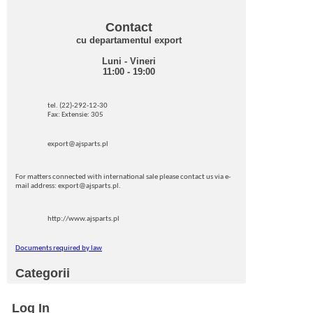
Contact
cu departamentul export
Luni - Vineri
11:00 - 19:00
tel. (22)-292-12-30
Fax: Extensie: 305
export@ajsparts.pl
For matters connected with international sale please contact us via e-
mail address: export@ajsparts.pl.
http://www.ajsparts.pl
Documents required by law
Categorii
Log In