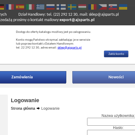
zych
Dział Handlowy: tel. (22) 292 12 30, mail: sklep@ajsparts.pl
ażą prosimy o kontakt mailowy:
export@ajsparts.pl
Dostęp do oferty katalogu możliwy jest po zalogowaniu.
Konto mogą Państwo otrzymać zakładając je w serwisie
lub poprzez kontakt z Działem Handlowym:
tel. 22 292 12 30, adres email:
sklep@ajsparts.pl
Załóż konto
Zamówienia
Nowości
Logowanie
Strona główna
Logowanie
Nazwa użytkownika:
Hasło: