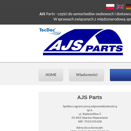
AJS
Parts
- części do samochodów osobowych i dostawc
W sprawach związanych z międzynarodową sprzed
HOME
Wiadomości
AJS Parts
Spółka z ograniczoną odpowiedzialnością
sp.k.
ul. Radziwiłłów 5
05-850 Ożarów Mazowiecki
NIP: 7010195428
Adres do e-doreczeń: