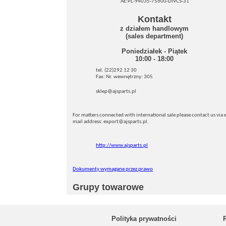
AE:PL-94035-75600-DIVCS-31
Kontakt
z działem handlowym
(sales department)
Poniedziałek - Piątek
10:00 - 18:00
tel. (22)292 12 30
Fax: Nr. wewnętrzny: 305
sklep@ajsparts.pl
For matters connected with international sale please contact us via e
mail address: export@ajsparts.pl.
http://www.ajsparts.pl
Dokumenty wymagane przez prawo
Grupy towarowe
Polityka prywatności