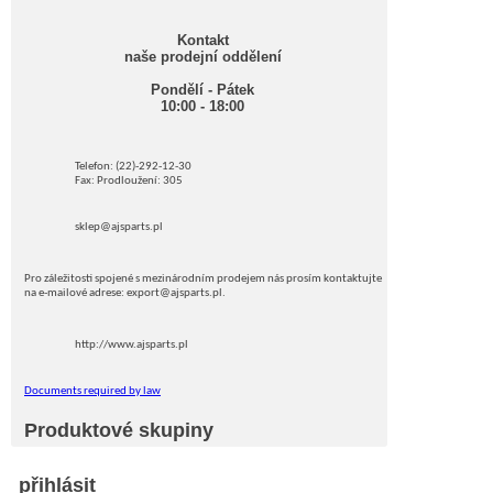
Kontakt
naše prodejní oddělení
Pondělí - Pátek
10:00 - 18:00
Telefon: (22)-292-12-30
Fax: Prodloužení: 305
sklep@ajsparts.pl
Pro záležitosti spojené s mezinárodním prodejem nás prosím kontaktujte
na e-mailové adrese: export@ajsparts.pl.
http://www.ajsparts.pl
Documents required by law
Produktové skupiny
přihlásit