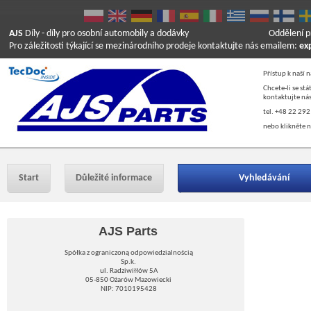
AJS
Díly
- díly pro osobní automobily a dodávky
Oddělení p
Pro záležitosti týkající se mezinárodního prodeje kontaktujte nás emailem:
ex
Přístup k naší 
Chcete-li se st
kontaktujte nás
tel. +48 22 292
nebo klikněte n
Start
Důležité informace
Vyhledávání
AJS Parts
Spółka z ograniczoną odpowiedzialnością
Sp.k.
ul. Radziwiłłów 5A
05-850 Ożarów Mazowiecki
NIP: 7010195428