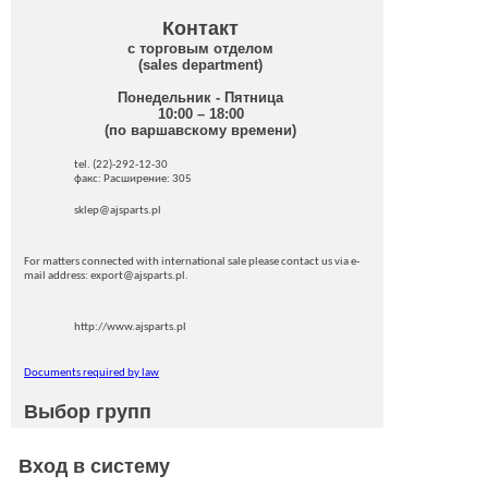
Контакт
с торговым отделом
(sales department)
Понедельник - Пятница
10:00 – 18:00
(по варшавскому времени)
tel. (22)-292-12-30
факс: Pасширение: 305
sklep@ajsparts.pl
For matters connected with international sale please contact us via e-
mail address: export@ajsparts.pl.
http://www.ajsparts.pl
Documents required by law
Выбор групп
Вход в систему