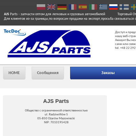
AJS
Parts
- запчасти оптом для легковых и грузовых автомобилей
Торговый От
Для клиентов из-за границы,по вопросам продажи на экспорт,просьба связываться 
Доступ к пред
нашу веб-стра
Аккаунт Вы мо
сами или свяж
tel. +48 22 292
HOME
Сообщения
Заказы
AJS Parts
Общество с ограниченной ответственностью
ul. Radziwiłłów 5
05-850 Ożarów Mazowiecki
NIP: 7010195428