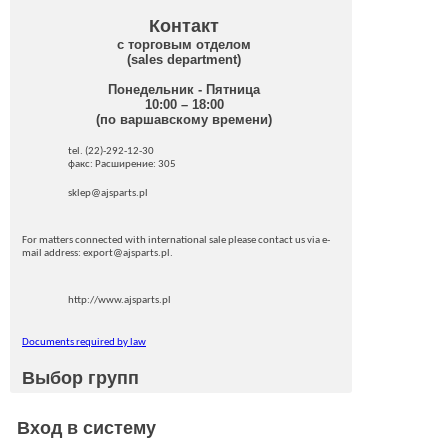
Контакт
с торговым отделом
(sales department)
Понедельник - Пятница
10:00 – 18:00
(по варшавскому времени)
tel. (22)-292-12-30
факс: Pасширение: 305
sklep@ajsparts.pl
For matters connected with international sale please contact us via e-
mail address: export@ajsparts.pl.
http://www.ajsparts.pl
Documents required by law
Выбор групп
Вход в систему