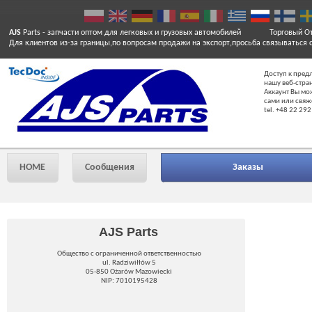
AJS
Parts
- запчасти оптом для легковых и грузовых автомобилей
Торговый От
Для клиентов из-за границы,по вопросам продажи на экспорт,просьба связываться 
Доступ к пред
нашу веб-стра
Аккаунт Вы мо
сами или свяж
tel. +48 22 292
HOME
Сообщения
Заказы
AJS Parts
Общество с ограниченной ответственностью
ul. Radziwiłłów 5
05-850 Ożarów Mazowiecki
NIP: 7010195428