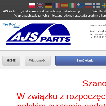
AJS
Parts
- części do samochodów osobowych i dostawczych
Dział Hand
W sprawach związanych z międzynarodową sprzedażą prosimy o kont
Dostęp do ofer
Konto mogą Pań
lub poprzez ko
tel. 22 292 12 
HOME
Wiadomości
Zamówienia
Szano
W związku z rozpoczęci