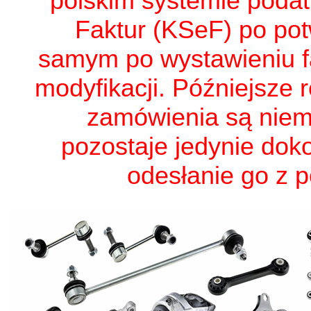
polskim systemie poda
Faktur (KSeF) po po
samym po wystawieniu fa
modyfikacji. Późniejsze 
zamówienia są niem
pozostaje jedynie dok
odesłanie go z 