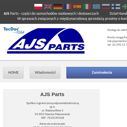
AJS
Parts
- części do samochodów osobowych i dostawczych
Dział Hand
W sprawach związanych z międzynarodową sprzedażą prosimy o kont
Dostęp do ofer
Konto mogą Pań
lub poprzez ko
tel. 22 292 12 
HOME
Wiadomości
Zamówienia
AJS Parts
Spółka z ograniczoną odpowiedzialnością
sp.k.
ul. Radziwiłłów 5
05-850 Ożarów Mazowiecki
NIP: 7010195428
Adres do e-doreczeń: