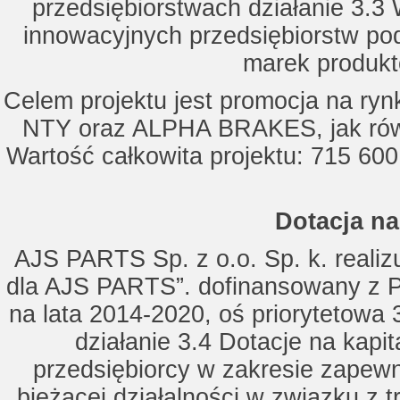
przedsiębiorstwach działanie 3.3 
innowacyjnych przedsiębiorstw po
marek produkt
Celem projektu jest promocja na ry
NTY oraz ALPHA BRAKES, jak równ
Wartość całkowita projektu: 715 600
Dotacja na
AJS PARTS Sp. z o.o. Sp. k. realizu
dla AJS PARTS”. dofinansowany z P
na lata 2014-2020, oś priorytetowa 
działanie 3.4 Dotacje na kapi
przedsiębiorcy w zakresie zapewn
bieżącej działalności w związku z 