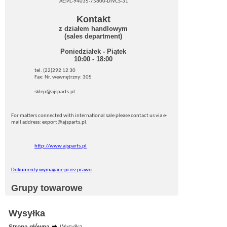
AE:PL-94035-75600-DIVCS-31
Kontakt
z działem handlowym
(sales department)
Poniedziałek - Piątek
10:00 - 18:00
tel. (22)292 12 30
Fax: Nr. wewnętrzny: 305
sklep@ajsparts.pl
For matters connected with international sale please contact us via e-
mail address: export@ajsparts.pl.
http://www.ajsparts.pl
Dokumenty wymagane przez prawo
Grupy towarowe
Wysyłka