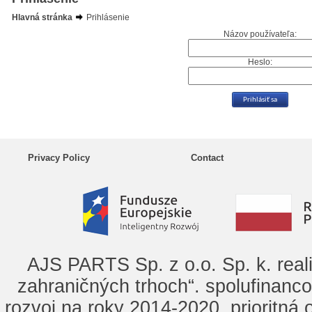
Hlavná stránka
Prihlásenie
Názov používateľa:
Heslo:
Privacy Policy
Contact
AJS PARTS Sp. z o.o. Sp. k. real
zahraničných trhoch“. spolufinanc
rozvoj na roky 2014-2020, prioritná