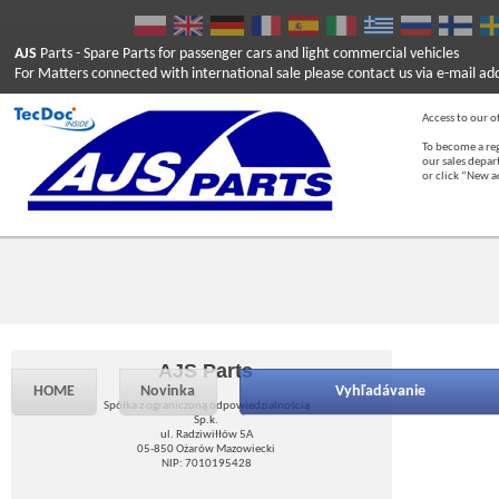
AJS
Parts
- Spare Parts for passenger cars and light commercial vehicles
For Matters connected with international sale please contact us via e-mail ad
Access to our of
To become a reg
our sales depa
or click “New 
AJS Parts
HOME
Novinka
Vyhľadávanie
Spółka z ograniczoną odpowiedzialnością
Sp.k.
ul. Radziwiłłów 5A
05-850 Ożarów Mazowiecki
NIP: 7010195428