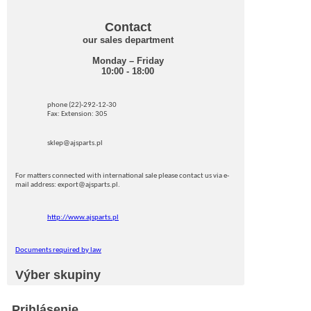
Contact
our sales department
Monday – Friday
10:00 - 18:00
phone (22)-292-12-30
Fax: Extension: 305
sklep@ajsparts.pl
For matters connected with international sale please contact us via e-
mail address: export@ajsparts.pl.
http://www.ajsparts.pl
Documents required by law
Výber skupiny
Prihlásenie