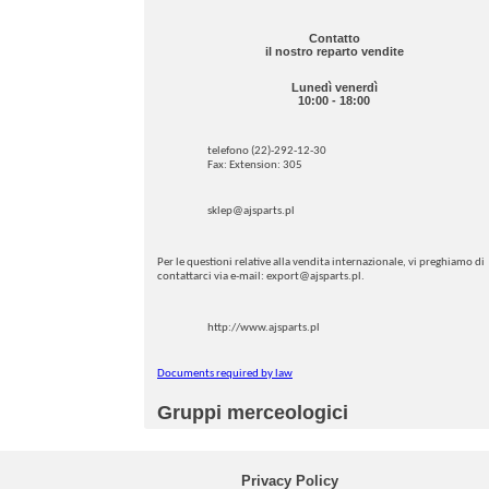
Contatto
il nostro reparto vendite
Lunedì venerdì
10:00 - 18:00
telefono (22)-292-12-30
Fax: Extension: 305
sklep@ajsparts.pl
Per le questioni relative alla vendita internazionale, vi preghiamo di
contattarci via e-mail: export@ajsparts.pl.
http://www.ajsparts.pl
Documents required by law
Gruppi merceologici
Privacy Policy