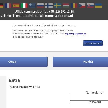
Ufficio commerciale: tel. +48 (22) 292 12 30
reghiamo di contattarci via e-mail:
export@ajsparts.pl
L'accesso alla nostra offerta è possibile solo dopo l'accesso.
Per diventare un utente registrato si prega di contattare
il nostro reparto vendite: tel. +48 22 292 12 30,
export@ajsparts.pl
o fai clic su "Nuovo account"
Crea un account
Cerca
Novità
Entra
Pagina iniziale
Entra
Nome utente:
Password: