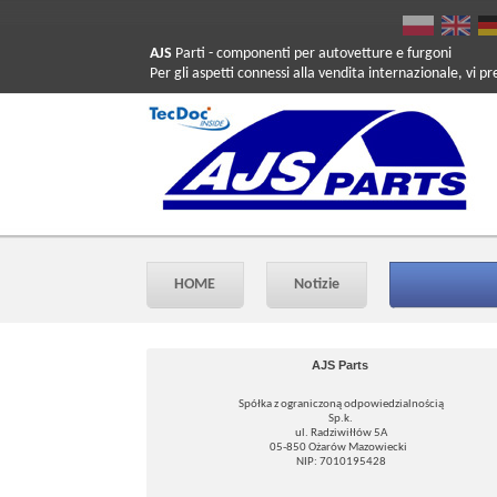
AJS
Parti
- componenti per autovetture e furgoni
Per gli aspetti connessi alla vendita internazionale, vi p
HOME
Notizie
AJS Parts
Spółka z ograniczoną odpowiedzialnością
Sp.k.
ul. Radziwiłłów 5A
05-850 Ożarów Mazowiecki
NIP: 7010195428