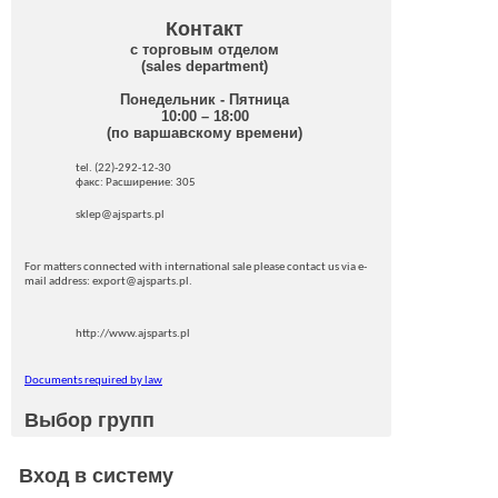
Контакт
с торговым отделом
(sales department)
Понедельник - Пятница
10:00 – 18:00
(по варшавскому времени)
tel. (22)-292-12-30
факс: Pасширение: 305
sklep@ajsparts.pl
For matters connected with international sale please contact us via e-
mail address: export@ajsparts.pl.
http://www.ajsparts.pl
Documents required by law
Выбор групп
Вход в систему