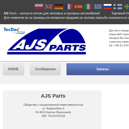
AJS
Parts
- запчасти оптом для легковых и грузовых автомобилей
Торговый От
Для клиентов из-за границы,по вопросам продажи на экспорт,просьба связываться 
Доступ к пред
нашу веб-стра
Аккаунт Вы мо
сами или свяж
tel. +48 22 292
HOME
Сообщения
Заказы
AJS Parts
Общество с ограниченной ответственностью
ul. Radziwiłłów 5
05-850 Ożarów Mazowiecki
NIP: 7010195428