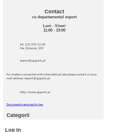
Contact
cu departamentul export
Luni - Vineri
11:00 - 19:00
tel. (22)-292-12-30
Fax: Extensie: 305
export@ajsparts.pl
For matters connected with international sale please contact us via e-
mail address: export@ajsparts.pl.
http://www.ajsparts.pl
Documents required by law
Categorii
Log In