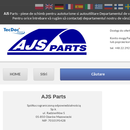
AJS
Parts
- piese de schimb pentru autoturisme si autoutilitare
Departamentul de vâ
Pentru orice întrebare vă rugăm să contactaţi departamentul nostru de vânză
Dostęp do ofer
Konto mogą Pań
lub poprzez ko
tel. +48 22 292
HOME
Stiri
Căutare
AJS Parts
Spółka z ograniczoną odpowiedzialnością
Sp.k.
ul. Radziwiłłów 5
05-850 Ożarów Mazowiecki
NIP: 7010195428