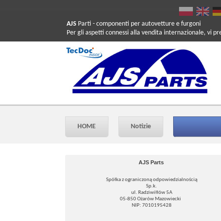
AJS
Parti
- componenti per autovetture e furgoni
Per gli aspetti connessi alla vendita internazionale, vi p
HOME
Notizie
AJS Parts
Spółka z ograniczoną odpowiedzialnością
Sp.k.
ul. Radziwiłłów 5A
05-850 Ożarów Mazowiecki
NIP: 7010195428