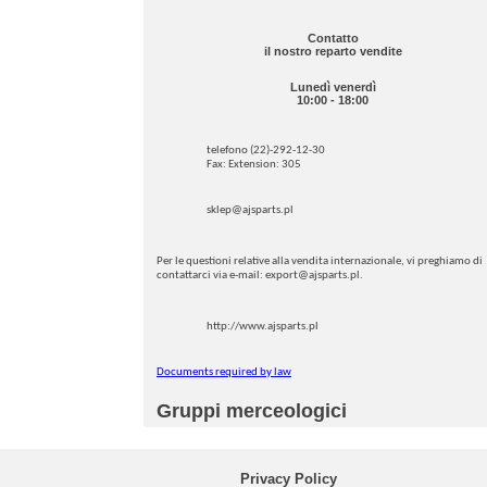
Contatto
il nostro reparto vendite
Lunedì venerdì
10:00 - 18:00
telefono (22)-292-12-30
Fax: Extension: 305
sklep@ajsparts.pl
Per le questioni relative alla vendita internazionale, vi preghiamo di
contattarci via e-mail: export@ajsparts.pl.
http://www.ajsparts.pl
Documents required by law
Gruppi merceologici
Privacy Policy