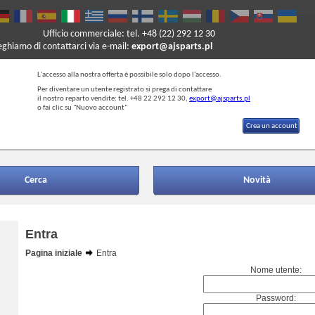
Ufficio commerciale: tel. +48 (22) 292 12 30
reghiamo di contattarci via e-mail:
export@ajsparts.pl
L'accesso alla nostra offerta è possibile solo dopo l'accesso.
Per diventare un utente registrato si prega di contattare
il nostro reparto vendite: tel. +48 22 292 12 30,
export@ajsparts.pl
o fai clic su "Nuovo account"
Crea un account
Cerca
Novità
Entra
Pagina iniziale
Entra
Nome utente:
Password: