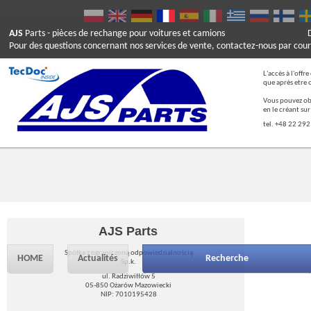
AJS
Parts
- pièces de rechange pour voitures et camions
Pour des questions concernant nos services de vente, contactez-nous par cour
L'accès à l'offr
que après etre 
Vous pouvez ob
en le créant su
tel. +48 22 292
AJS Parts
Spółka z ograniczoną odpowiedzialnością
HOME
Actualités
Recherche
Sp.k.
ul. Radziwiłłów 5
05-850 Ożarów Mazowiecki
NIP: 7010195428