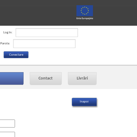
Log In:
Parola:
Contact
Livrări