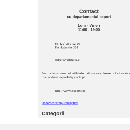
Contact
cu departamentul export
Luni - Vineri
11:00 - 19:00
tel. (22)-292-12-30
Fax: Extensie: 305
export@ajsparts.pl
For matters connected with international sale please contact us via e
mail address: export@ajsparts.pl.
http://www.ajsparts.pl
Documents required by law
Categorii