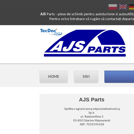
AJS
Parts
- piese de schimb pentru autoturisme si autoutilit
Pentru orice întrebare vă rugăm să contactaţi departam
HOME
Stiri
AJS Parts
Spółka z ograniczoną odpowiedzialnością
Sp.k.
ul. Radziwiłłów 5
05-850 Ożarów Mazowiecki
NIP: 7010195428