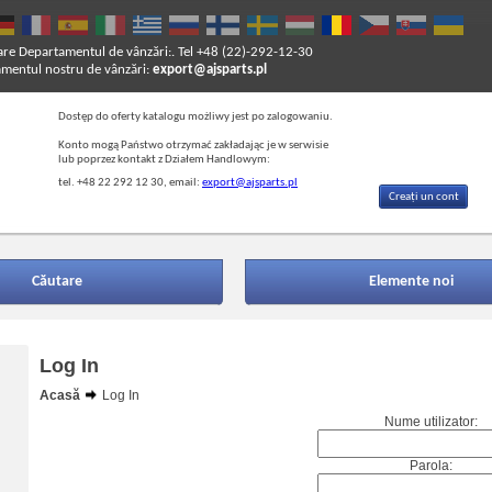
are
Departamentul de vânzări:. Tel +48 (22)-292-12-30
entul nostru de vânzări:
export@ajsparts.pl
Dostęp do oferty katalogu możliwy jest po zalogowaniu.
Konto mogą Państwo otrzymać zakładając je w serwisie
lub poprzez kontakt z Działem Handlowym:
tel. +48 22 292 12 30, email:
export@ajsparts.pl
Creați un cont
Căutare
Elemente noi
Log In
Acasă
Log In
Nume utilizator:
Parola: