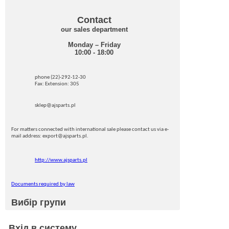
Contact
our sales department
Monday – Friday
10:00 - 18:00
phone (22)-292-12-30
Fax: Extension: 305
sklep@ajsparts.pl
For matters connected with international sale please contact us via e-
mail address: export@ajsparts.pl.
http://www.ajsparts.pl
Documents required by law
Вибір групи
Вхід в систему