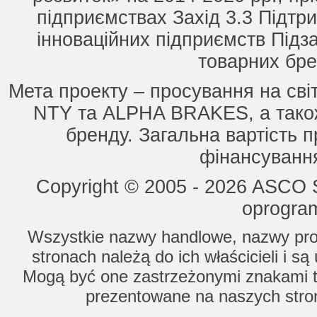
підприємствах Захід 3.3 Підтри
інноваційних підприємств Підз
товарних бре
Мета проекту – просування на сві
NTY та ALPHA BRAKES, а також
бренду. Загальна вартість п
фінансування
Copyright © 2005 - 2026 ASCO Sy
oprogram
Wszystkie nazwy handlowe, nazwy prod
stronach należą do ich właścicieli i s
Mogą być one zastrzeżonymi znakami to
prezentowane na naszych stron