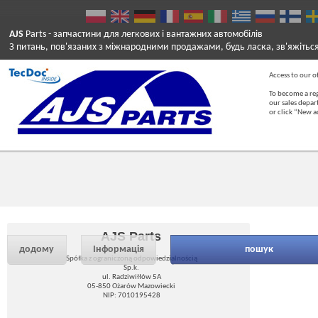
AJS
Parts
- запчастини для легкових і вантажних автомобілів
З питань, пов'язаних з міжнародними продажами, будь ласка, зв'яжітьс
Access to our of
To become a reg
our sales depa
or click “New 
AJS Parts
додому
Інформація
пошук
Spółka z ograniczoną odpowiedzialnością
Sp.k.
ul. Radziwiłłów 5A
05-850 Ożarów Mazowiecki
NIP: 7010195428