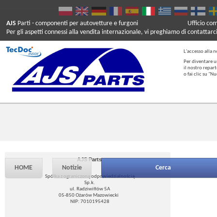
AJS
Parti
- componenti per autovetture e furgoni
Ufficio co
Per gli aspetti connessi alla vendita internazionale, vi preghiamo di contattarc
L'accesso alla n
Per diventare u
il nostro repar
o fai clic su "
AJS Parts
HOME
Notizie
Cerca
Spółka z ograniczoną odpowiedzialnością
Sp.k.
ul. Radziwiłłów 5A
05-850 Ożarów Mazowiecki
NIP: 7010195428