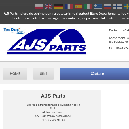
AJS
Parts
- piese de schimb pentru autoturisme si autoutilitare
Departamentul de vâ
Pentru orice întrebare vă rugăm să contactaţi departamentul nostru de vânză
Dostęp do ofer
Konto mogą Pań
lub poprzez ko
tel. +48 22 292
HOME
Stiri
Căutare
AJS Parts
Spółka z ograniczoną odpowiedzialnością
Sp.k.
ul. Radziwiłłów 5
05-850 Ożarów Mazowiecki
NIP: 7010195428