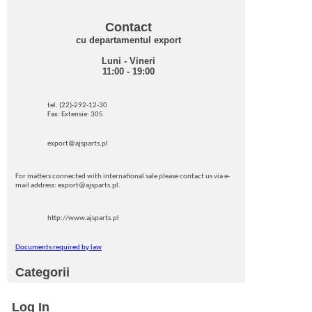
Contact
cu departamentul export
Luni - Vineri
11:00 - 19:00
tel. (22)-292-12-30
Fax: Extensie: 305
export@ajsparts.pl
For matters connected with international sale please contact us via e-
mail address: export@ajsparts.pl.
http://www.ajsparts.pl
Documents required by law
Categorii
Log In