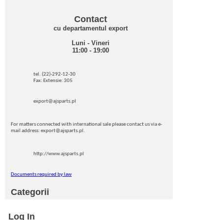
Contact
cu departamentul export
Luni - Vineri
11:00 - 19:00
tel. (22)-292-12-30
Fax: Extensie: 305
export@ajsparts.pl
For matters connected with international sale please contact us via e-
mail address: export@ajsparts.pl.
http://www.ajsparts.pl
Documents required by law
Categorii
Log In