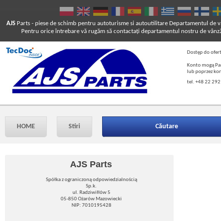
AJS
Parts
- piese de schimb pentru autoturisme si autoutilitare
Departamentul de vâ
Pentru orice întrebare vă rugăm să contactaţi departamentul nostru de vânză
Dostęp do ofer
Konto mogą Pań
lub poprzez ko
tel. +48 22 292
HOME
Stiri
Căutare
AJS Parts
Spółka z ograniczoną odpowiedzialnością
Sp.k.
ul. Radziwiłłów 5
05-850 Ożarów Mazowiecki
NIP: 7010195428