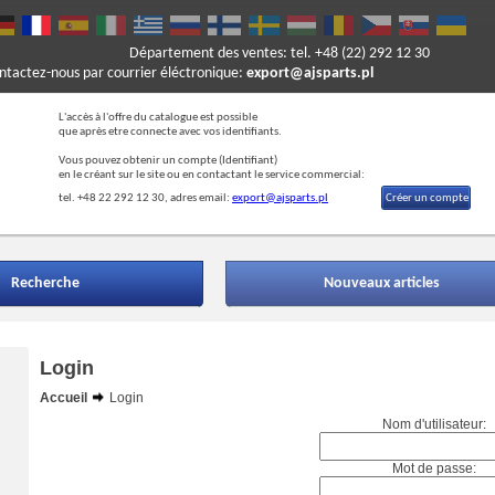
Département des ventes: tel. +48 (22) 292 12 30
ontactez-nous par courrier éléctronique:
export@ajsparts.pl
L'accès à l'offre du catalogue est possible
que après etre connecte avec vos identifiants.
Vous pouvez obtenir un compte (Ide
ntifiant)
en le créant sur le site ou en contactant le service commercial:
tel. +48 22 292 12 30, adres email:
export@ajsparts.pl
Créer un compte
Recherche
Nouveaux articles
Login
Accueil
Login
Nom d'utilisateur:
Mot de passe: