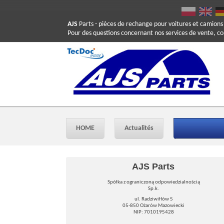
AJS
Parts
- pièces de rechange pour voitures et camions
Pour des questions concernant nos services de vente, c
HOME
Actualités
AJS Parts
Spółka z ograniczoną odpowiedzialnością
Sp.k.
ul. Radziwiłłów 5
05-850 Ożarów Mazowiecki
NIP: 7010195428