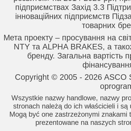
підприємствах Захід 3.3 Підтри
інноваційних підприємств Підз
товарних бре
Мета проекту – просування на сві
NTY та ALPHA BRAKES, а також
бренду. Загальна вартість п
фінансування
Copyright © 2005 - 2026 ASCO Sy
oprogram
Wszystkie nazwy handlowe, nazwy prod
stronach należą do ich właścicieli i s
Mogą być one zastrzeżonymi znakami to
prezentowane na naszych stron