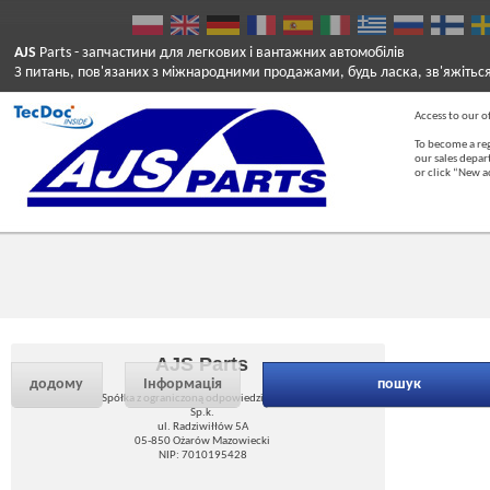
AJS
Parts
- запчастини для легкових і вантажних автомобілів
З питань, пов'язаних з міжнародними продажами, будь ласка, зв'яжітьс
Access to our of
To become a reg
our sales depa
or click “New 
AJS Parts
додому
Інформація
пошук
Spółka z ograniczoną odpowiedzialnością
Sp.k.
ul. Radziwiłłów 5A
05-850 Ożarów Mazowiecki
NIP: 7010195428