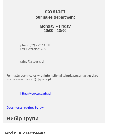
Contact
our sales department
Monday – Friday
10:00 - 18:00
phone (22)-292-12-30
Fax: Extension: 305
sklep@ajsparts.pl
For matters connected with international sale please contact us via e-
mail address: export@ajsparts.pl.
http://www.ajsparts.pl
Documents required by law
Вибір групи
Вхід в систему