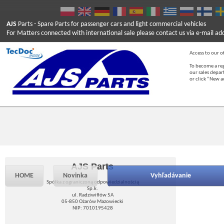
AJS
Parts
- Spare Parts for passenger cars and light commercial vehicles
For Matters connected with international sale please contact us via e-mail ad
Access to our of
To become a reg
our sales depa
or click “New 
AJS Parts
HOME
Novinka
Vyhľadávanie
Spółka z ograniczoną odpowiedzialnością
Sp.k.
ul. Radziwiłłów 5A
05-850 Ożarów Mazowiecki
NIP: 7010195428