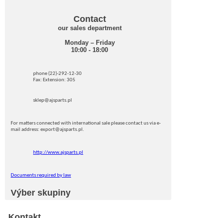
Contact
our sales department
Monday – Friday
10:00 - 18:00
phone (22)-292-12-30
Fax: Extension: 305
sklep@ajsparts.pl
For matters connected with international sale please contact us via e-
mail address: export@ajsparts.pl.
http://www.ajsparts.pl
Documents required by law
Výber skupiny
Kontakt