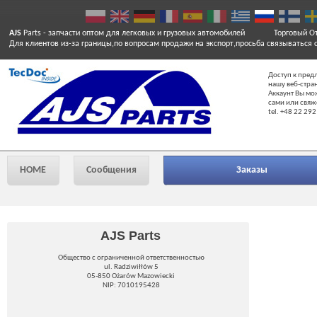
AJS
Parts
- запчасти оптом для легковых и грузовых автомобилей
Торговый От
Для клиентов из-за границы,по вопросам продажи на экспорт,просьба связываться 
Доступ к пред
нашу веб-стра
Аккаунт Вы мо
сами или свяж
tel. +48 22 292
HOME
Сообщения
Заказы
AJS Parts
Общество с ограниченной ответственностью
ul. Radziwiłłów 5
05-850 Ożarów Mazowiecki
NIP: 7010195428