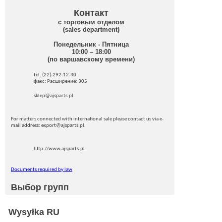
Контакт
с торговым отделом
(sales department)
Понедельник - Пятница
10:00 – 18:00
(по варшавскому времени)
tel. (22)-292-12-30
факс: Pасширение: 305
sklep@ajsparts.pl
For matters connected with international sale please contact us via e-
mail address: export@ajsparts.pl.
http://www.ajsparts.pl
Documents required by law
Выбор групп
Wysyłka RU