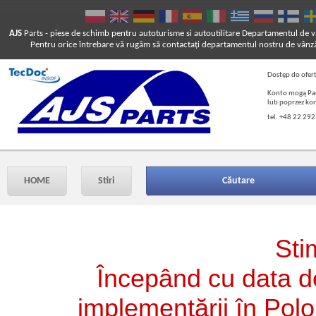
AJS
Parts
- piese de schimb pentru autoturisme si autoutilitare
Departamentul de vâ
Pentru orice întrebare vă rugăm să contactaţi departamentul nostru de vânză
Dostęp do ofer
Konto mogą Pań
lub poprzez ko
tel. +48 22 292
HOME
Stiri
Căutare
Stim
Începând cu data d
implementării în Polo