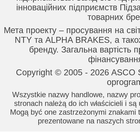
інноваційних підприємств Підз
товарних бре
Мета проекту – просування на сві
NTY та ALPHA BRAKES, а також
бренду. Загальна вартість п
фінансування
Copyright © 2005 - 2026 ASCO Sy
oprogram
Wszystkie nazwy handlowe, nazwy prod
stronach należą do ich właścicieli i s
Mogą być one zastrzeżonymi znakami to
prezentowane na naszych stron