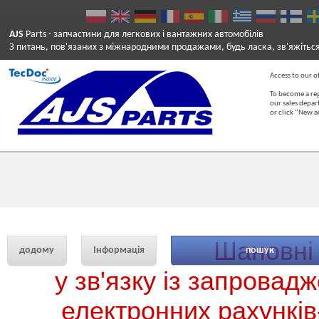
AJS
Parts
- запчастини для легкових і вантажних автомобілів
З питань, пов'язаних з міжнародними продажами, будь ласка, зв'яжітьс
Access to our of
To become a reg
our sales depa
or click “New 
Шановні 
додому
Інформація
пошук
у зв'язку із запровад
електронних рахунків