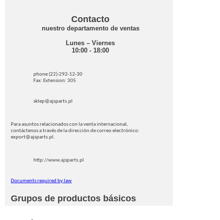
Contacto
nuestro departamento de ventas
Lunes – Viernes
10:00 - 18:00
phone (22)-292-12-30
Fax: Extension: 305
sklep@ajsparts.pl
Para asuntos relacionados con la venta internacional,
contáctenos a través de la dirección de correo electrónico:
export@ajsparts.pl.
http://www.ajsparts.pl
Documents required by law
Grupos de productos básicos