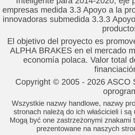
Inteligente para 2014-2020, eje p
empresas medida 3.3 Apoyo a la pro
innovadoras submedida 3.3.3 Apoyo
productos
El objetivo del proyecto es promo
ALPHA BRAKES en el mercado mun
economía polaca. Valor total d
financiaci
Copyright © 2005 - 2026 ASCO Sy
oprogram
Wszystkie nazwy handlowe, nazwy prod
stronach należą do ich właścicieli i s
Mogą być one zastrzeżonymi znakami to
prezentowane na naszych stron