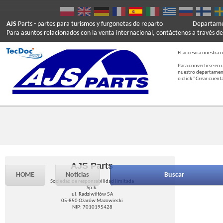
AJS
Parts
- partes para turismos y furgonetas de reparto
Departamen
Para asuntos relacionados con la venta internacional, contáctenos a través de
El acceso a nuestra o
Para convertirse en 
nuestro departament
o click “Crear cuent
AJS Parts
HOME
Noticias
Buscar
Sociedad de responsabilidad limitada
Sp.k.
ul. Radziwiłłów 5A
05-850 Ożarów Mazowiecki
NIP: 7010195428