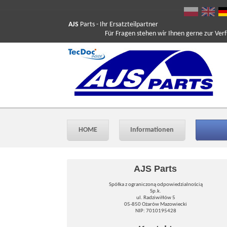
AJS
Parts
- Ihr Ersatzteilpartner
Für Fragen stehen wir Ihnen gerne zur Verfüg
HOME
Informationen
AJS Parts
Spółka z ograniczoną odpowiedzialnością
Sp.k.
ul. Radziwiłłów 5
05-850 Ożarów Mazowiecki
NIP: 7010195428