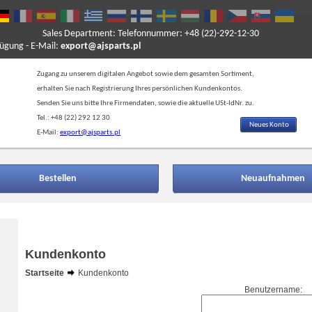
Sales Department: Telefonnummer: +48 (22)-292-12-30
ung - E-Mail:
export@ajsparts.pl
Zugang zu unserem digitalen Angebot sowie dem gesamten Sortiment,
erhalten Sie nach Registrierung Ihres persönlichen Kundenkontos.
Senden Sie uns bitte Ihre Firmendaten, sowie die aktuelle USt-IdNr. zu.
Tel.: +48 (22) 292 12 30
Neues Konto
E-Mail:
export@ajsparts.pl
Bestellen
Neuaufnahmen
Kundenkonto
Startseite
Kundenkonto
Benutzername: