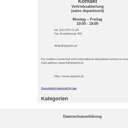
Kontakt
Vertriebsabteilung
(sales department)
Montag – Freitag
10:00 - 18:00
tel. (22)-292-12-30
Fax: Erweiterung: 305
sklep@ajsparts.pl
For matters connected with international sale please contact us via e
mail address: export@ajsparts.pl.
http://www.ajsparts.pl
Documents required by law
Kategorien
Datenschutzerklärung