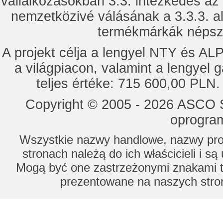
vállalkozásokban 3.3. intézkedés az
nemzetközivé válásának a 3.3.3. a
termékmárkák népsze
A projekt célja a lengyel NTY és 
a világpiacon, valamint a lengyel 
teljes értéke: 715 600,00 PLN.
Copyright © 2005 - 2026 ASCO Sy
oprogram
Wszystkie nazwy handlowe, nazwy prod
stronach należą do ich właścicieli i s
Mogą być one zastrzeżonymi znakami to
prezentowane na naszych stron