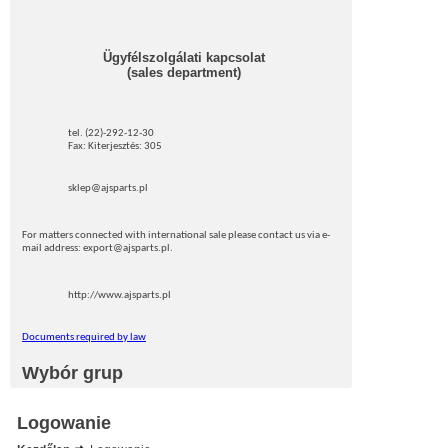
Ügyfélszolgálati kapcsolat
(sales department)
tel. (22)-292-12-30
Fax: Kiterjesztés: 305
sklep@ajsparts.pl
For matters connected with international sale please contact us via e-
mail address: export@ajsparts.pl.
http://www.ajsparts.pl
Documents required by law
Wybór grup
Logowanie