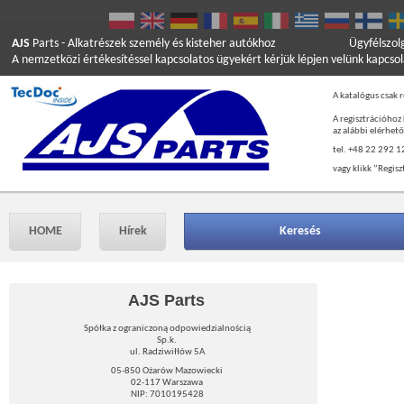
AJS
Parts
- Alkatrészek személy és kisteher autókhoz
Ügyfélszol
A nemzetközi értékesítéssel kapcsolatos ügyekért kérjük lépjen velünk kapcso
A katalógus csak r
A regisztrációhoz
az alábbi elérhet
tel. +48 22 292 1
vagy klikk ”Regisz
HOME
Hírek
Keresés
AJS Parts
Spółka z ograniczoną odpowiedzialnością
Sp.k.
ul. Radziwiłłów 5A
05-850 Ożarów Mazowiecki
02-117 Warszawa
NIP: 7010195428