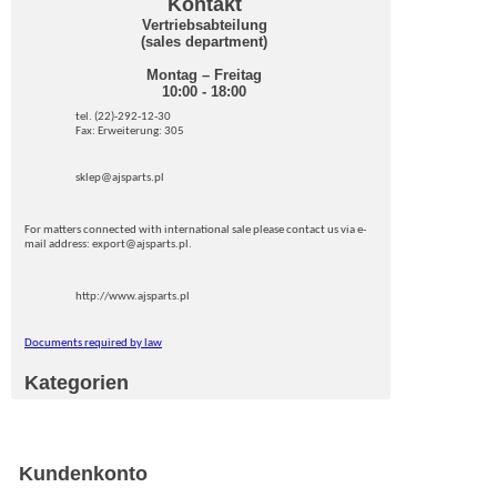
Kontakt
Vertriebsabteilung
(sales department)
Montag – Freitag
10:00 - 18:00
tel. (22)-292-12-30
Fax: Erweiterung: 305
sklep@ajsparts.pl
For matters connected with international sale please contact us via e-
mail address: export@ajsparts.pl.
http://www.ajsparts.pl
Documents required by law
Kategorien
Kundenkonto