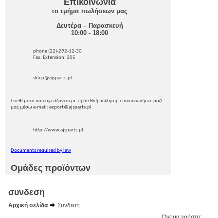
Επικοινωνία
το τμήμα πωλήσεων μας
Δευτέρα – Παρασκευή
10:00 - 18:00
phone (22)-292-12-30
Fax: Extension: 305
sklep@ajsparts.pl
Για θέματα που σχετίζονται με τη διεθνή πώληση, επικοινωνήστε μαζί
μας μέσω e-mail: export@ajsparts.pl.
http://www.ajsparts.pl
Documents required by law
Ομάδες προϊόντων
συνδεση
Αρχική σελίδα
Συνδεση
Όνομα χρήστη: