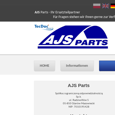
AJS
Parts
- Ihr Ersatzteilpartner
Für Fragen stehen wir Ihnen gerne zur Verfüg
HOME
Informationen
AJS Parts
Spółka z ograniczoną odpowiedzialnością
Sp.k.
ul. Radziwiłłów 5
05-850 Ożarów Mazowiecki
NIP: 7010195428