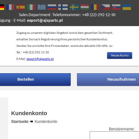
Sales Department: Telefonnummer: +48 (22)-292-12-30
ung - E-Mail:
export@ajsparts.pl
Zugang zu unserem digitalen Angebot sowie dem gesamten Sortiment,
erhalten Sie nach Registrierung Ihres persönlichen Kundenkontos.
Senden Sie uns bitte Ihre Firmendaten, sowie die aktuelle USt-IdNr. zu.
Tel.: +48 (22) 292 12 30
Neues Konto
E-Mail:
export@ajsparts.pl
Bestellen
Neuaufnahmen
Kundenkonto
Startseite
Kundenkonto
Benutzername: