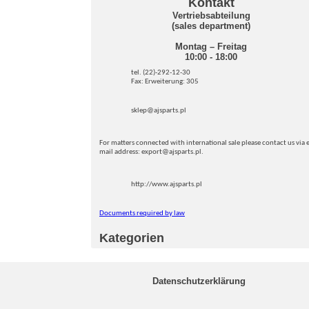
Kontakt
Vertriebsabteilung
(sales department)
Montag – Freitag
10:00 - 18:00
tel. (22)-292-12-30
Fax: Erweiterung: 305
sklep@ajsparts.pl
For matters connected with international sale please contact us via e
mail address: export@ajsparts.pl.
http://www.ajsparts.pl
Documents required by law
Kategorien
Datenschutzerklärung