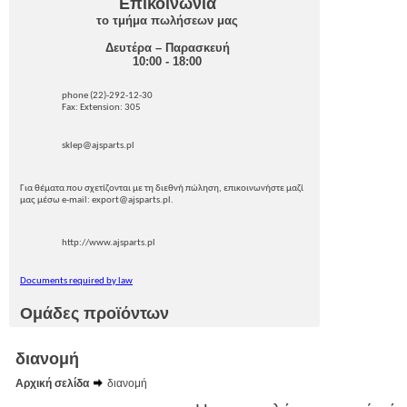
Επικοινωνία
το τμήμα πωλήσεων μας
Δευτέρα – Παρασκευή
10:00 - 18:00
phone (22)-292-12-30
Fax: Extension: 305
sklep@ajsparts.pl
Για θέματα που σχετίζονται με τη διεθνή πώληση, επικοινωνήστε μαζί
μας μέσω e-mail: export@ajsparts.pl.
http://www.ajsparts.pl
Documents required by law
Ομάδες προϊόντων
διανομή
Αρχική σελίδα
διανομή