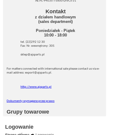
AE:PL-94035-75600-DIVCS-31
Kontakt
z działem handlowym
(sales department)
Poniedziałek - Piątek
10:00 - 18:00
tel. (22)292 12 30
Fax: Nr. wewnętrzny: 305
sklep@ajsparts.pl
For matters connected with international sale please contact us via e-
mail address: export@ajsparts.pl.
http://www.ajsparts.pl
Dokumenty wymagane przez prawo
Grupy towarowe
Logowanie