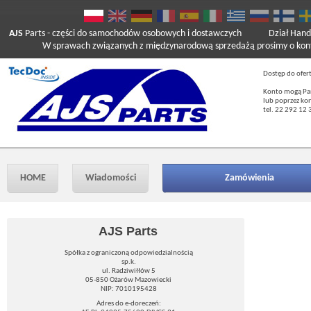
AJS
Parts
- części do samochodów osobowych i dostawczych
Dział Hand
W sprawach związanych z międzynarodową sprzedażą prosimy o kont
Dostęp do ofer
Konto mogą Pań
lub poprzez ko
tel. 22 292 12 
HOME
Wiadomości
Zamówienia
AJS Parts
Spółka z ograniczoną odpowiedzialnością
sp.k.
ul. Radziwiłłów 5
05-850 Ożarów Mazowiecki
NIP: 7010195428
Adres do e-doreczeń: