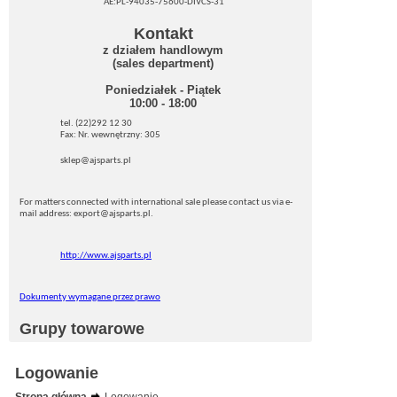
AE:PL-94035-75600-DIVCS-31
Kontakt
z działem handlowym
(sales department)
Poniedziałek - Piątek
10:00 - 18:00
tel. (22)292 12 30
Fax: Nr. wewnętrzny: 305
sklep@ajsparts.pl
For matters connected with international sale please contact us via e-
mail address: export@ajsparts.pl.
http://www.ajsparts.pl
Dokumenty wymagane przez prawo
Grupy towarowe
Logowanie