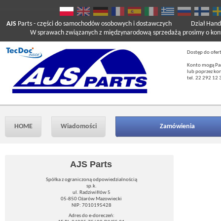
AJS
Parts
- części do samochodów osobowych i dostawczych
Dział Hand
W sprawach związanych z międzynarodową sprzedażą prosimy o kont
Dostęp do ofer
Konto mogą Pań
lub poprzez ko
tel. 22 292 12 
HOME
Wiadomości
Zamówienia
AJS Parts
Spółka z ograniczoną odpowiedzialnością
sp.k.
ul. Radziwiłłów 5
05-850 Ożarów Mazowiecki
NIP: 7010195428
Adres do e-doreczeń: