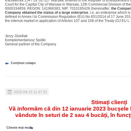
Racławicka 154 / 19, 02-117 Warsaw, entered in the Register of Entrepreneurs of
Court for the Capital City of Warsaw in Warsaw, 12th Commercial Division of t
0000334859, REGON: 141966383, NIP: 7010195428 (hereinafter:
the Compa
Company obtained the status of a large enterprise
, i.e. an enterprise which 
defined in Annex I to Commission Regulation (EU) No 651/2014 of 17 June 2014 
the internal market in application of Articles 107 and 108 of the Treaty (OJ EU L
Jerzy Józefiak
Komplementariusz Spółki
General partner of the Company
Conținut colaps
2025-09-15 11:47:55
Stimați clienți
Vă informăm că din 12 ianuarie 2023 bucșele b
vândute în seturi de 2 sau 4 bucăți, în funcți
Citeste mai mult