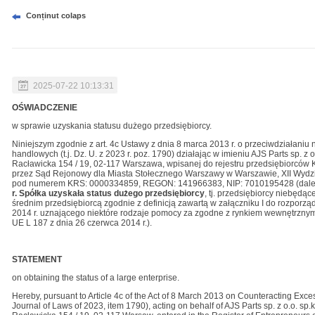
Conținut colaps
2025-07-22 10:13:31
OŚWIADCZENIE
w sprawie uzyskania statusu dużego przedsiębiorcy.
Niniejszym zgodnie z art. 4c Ustawy z dnia 8 marca 2013 r. o przeciwdziałani
handlowych (t.j. Dz. U. z 2023 r. poz. 1790) działając w imieniu AJS Parts sp. z
Racławicka 154 / 19, 02-117 Warszawa, wpisanej do rejestru przedsiębiorc
przez Sąd Rejonowy dla Miasta Stołecznego Warszawy w Warszawie, XII Wyd
pod numerem KRS: 0000334859, REGON: 141966383, NIP: 7010195428 (dale
r.
Spółka uzyskała status
dużego przedsiębiorcy
, tj. przedsiębiorcy niebędą
średnim przedsiębiorcą zgodnie z definicją zawartą w załączniku I do rozporzą
2014 r. uznającego niektóre rodzaje pomocy za zgodne z rynkiem wewnętrznym w
UE L 187 z dnia 26 czerwca 2014 r.).
STATEMENT
on obtaining the status of a large enterprise.
Hereby, pursuant to Article 4c of the Act of 8 March 2013 on Counteracting Exce
Journal of Laws of 2023, item 1790), acting on behalf of AJS Parts sp. z o.o. sp.k.