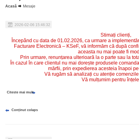
Acasă
Mesaje
2026-02-06 15:46:32
Stimați clienți,
Începând cu data de 01.02.2026, ca urmare a implementări
Facturare Electronică – KSeF, vă informăm că după confir
aceasta nu mai poate fi modi
Prin urmare, renunțarea ulterioară la o parte sau la tot
În cazul în care clientul nu mai dorește produsele comand
mărfii, prin expedierea acesteia înapoi pe 
Vă rugăm să analizați cu atenție comenzile 
Vă mulțumim pentru înțele
Citeste mai mult
Conținut colaps