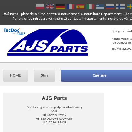
AJS
Parts
- piese de schimb pentru autoturisme si autoutilitare
Departamentul de vâ
Pentru orice întrebare vă rugăm să contactaţi departamentul nostru de vânză
Dostęp do ofer
Konto mogą Pań
lub poprzez ko
tel. +48 22 292
HOME
Stiri
Căutare
AJS Parts
Spółka z ograniczoną odpowiedzialnością
Sp.k.
ul. Radziwiłłów 5
05-850 Ożarów Mazowiecki
NIP: 7010195428