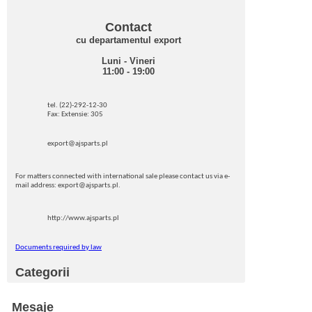
Contact
cu departamentul export
Luni - Vineri
11:00 - 19:00
tel. (22)-292-12-30
Fax: Extensie: 305
export@ajsparts.pl
For matters connected with international sale please contact us via e-
mail address: export@ajsparts.pl.
http://www.ajsparts.pl
Documents required by law
Categorii
Mesaje